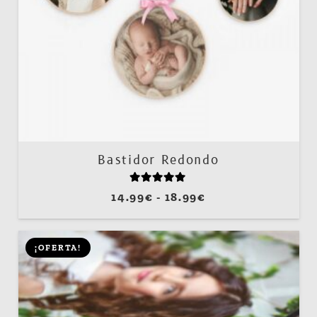
Bastidor Redondo
Valorado con
5.00
de 5
Rango
14.99
€
-
18.99
€
de
precios:
¡OFERTA!
desde
14.99€
hasta
18.99€