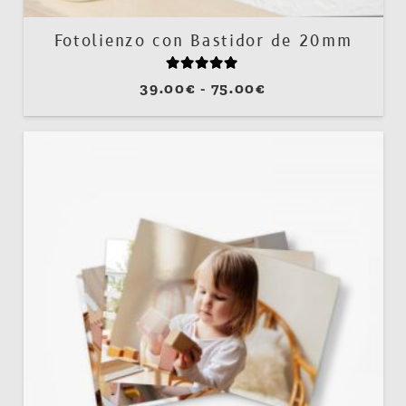
Fotolienzo con Bastidor de 20mm
Valorado con
5.00
de 5
Rango
39.00
€
-
75.00
€
de
precios:
desde
39.00€
hasta
75.00€