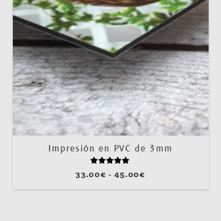
Impresión en PVC de 3mm
Valorado con
5.00
de 5
Rango
33.00
€
-
45.00
€
de
precios:
desde