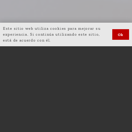
Este sitio web utiliza cookies para mejorar su
experiencia. Si continúa utilizando este sitio,
Ok
está de acuerdo con él.
Fecha de la Boda: 21 de Junio de 2025
Lugar de la Ceremonia:
Finca El Atardecer
Lugar del Banquete:
Finca El Atardecer