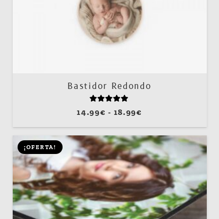
Bastidor Redondo
Valorado con
5.00
de 5
Rango
14.99
€
-
18.99
€
de
precios:
¡OFERTA!
desde
14.99€
hasta
18.99€