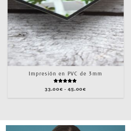
Impresión en PVC de 3mm
Valorado con
5.00
de 5
Rango
33.00
€
-
45.00
€
de
precios:
desde
33.00€
hasta