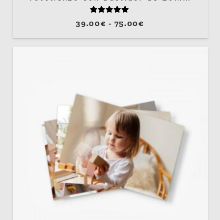
Valorado con
5.00
de 5
Rango
39.00
€
-
75.00
€
de
precios:
desde
39.00€
hasta
75.00€