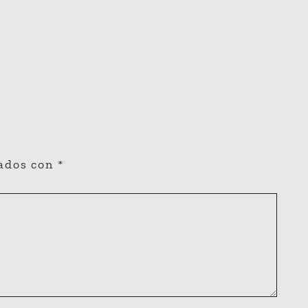
cados con
*