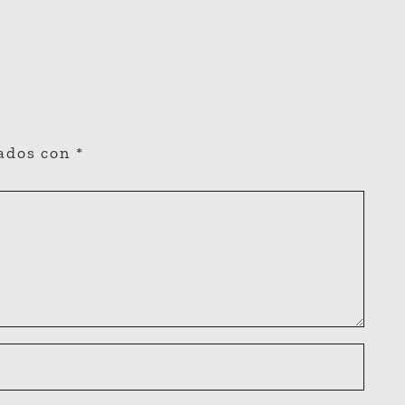
cados con
*