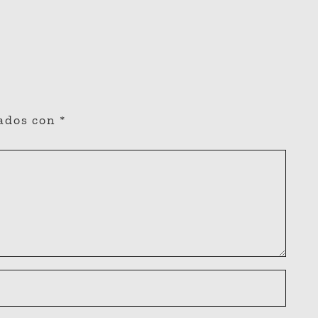
cados con
*